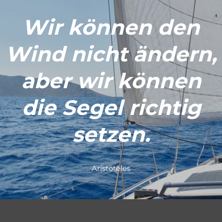
Wir können den
Wind nicht ändern,
aber wir können
die Segel richtig
setzen.
Aristoteles