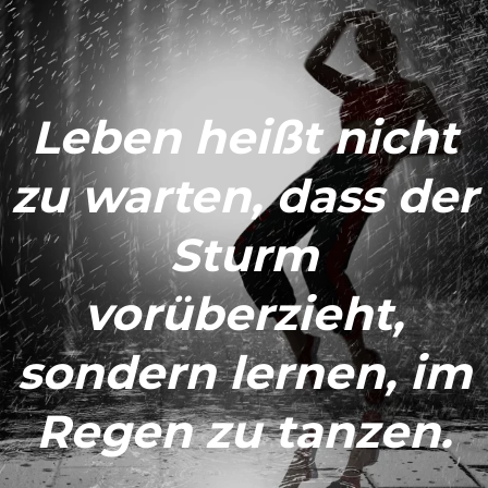
Leben heißt nicht
zu warten,
dass der
Sturm
vorüberzieht,
sondern lernen, im
Regen zu tanzen.